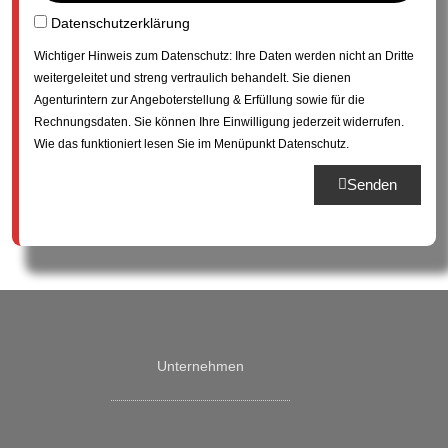
c
o
e
Datenschutzerklärung
gelesen & aktzeptiert
h
r
n
t
t
Wichtiger Hinweis zum Datenschutz: Ihre Daten werden nicht an Dritte
S
:
weitergeleitet und streng vertraulich behandelt. Sie dienen
i
Agenturintern zur Angeboterstellung & Erfüllung sowie für die
e
Rechnungsdaten. Sie können Ihre Einwilligung jederzeit widerrufen.
u
Wie das funktioniert lesen Sie im Menüpunkt Datenschutz.
n
s
Senden
?
Unternehmen