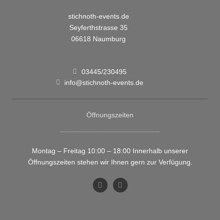
stichnoth-events.de
Seyferthstrasse 35
06618 Naumburg
03445/230495
info@stichnoth-events.de
Öffnungszeiten
Montag – Freitag 10:00 – 18:00 Innerhalb unserer
Öffnungszeiten stehen wir Ihnen gern zur Verfügung.
F
T
a
w
c
i
e
t
b
t
o
e