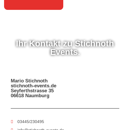
Zum
Inhalt
springen
Ihr Kontakt zu Stichnoth
Events.
Mario Stichnoth
stichnoth-events.de
Seyferthstrasse 35
06618 Naumburg
03445/230495