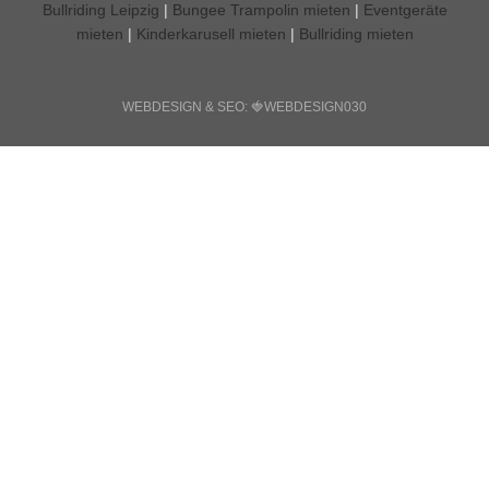
Bullriding Leipzig
|
Bungee Trampolin mieten
|
Eventgeräte
mieten
|
Kinderkarusell mieten
|
Bullriding mieten
WEBDESIGN & SEO: 🍓
WEBDESIGN030